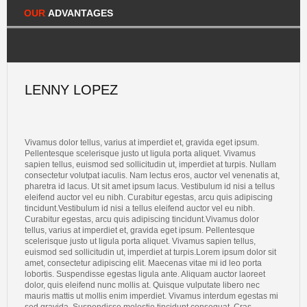
OUR
ADVANTAGES
LENNY LOPEZ
Vivamus dolor tellus, varius at imperdiet et, gravida eget ipsum.
Pellentesque scelerisque justo ut ligula porta aliquet. Vivamus
sapien tellus, euismod sed sollicitudin ut, imperdiet at turpis. Nullam
consectetur volutpat iaculis. Nam lectus eros, auctor vel venenatis at,
pharetra id lacus. Ut sit amet ipsum lacus. Vestibulum id nisi a tellus
eleifend auctor vel eu nibh. Curabitur egestas, arcu quis adipiscing
tincidunt.Vestibulum id nisi a tellus eleifend auctor vel eu nibh.
Curabitur egestas, arcu quis adipiscing tincidunt.Vivamus dolor
tellus, varius at imperdiet et, gravida eget ipsum. Pellentesque
scelerisque justo ut ligula porta aliquet. Vivamus sapien tellus,
euismod sed sollicitudin ut, imperdiet at turpis.Lorem ipsum dolor sit
amet, consectetur adipiscing elit. Maecenas vitae mi id leo porta
lobortis. Suspendisse egestas ligula ante. Aliquam auctor laoreet
dolor, quis eleifend nunc mollis at. Quisque vulputate libero nec
mauris mattis ut mollis enim imperdiet. Vivamus interdum egestas mi