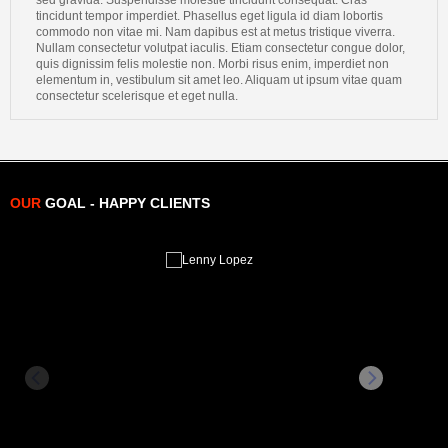
sed gravida. Suspendisse molestie tincidunt consequat. Cras
tincidunt tempor imperdiet. Phasellus eget ligula id diam lobortis
commodo non vitae mi. Nam dapibus est at metus tristique viverra.
Nullam consectetur volutpat iaculis. Etiam consectetur congue dolor,
quis dignissim felis molestie non. Morbi risus enim, imperdiet non
elementum in, vestibulum sit amet leo. Aliquam ut ipsum vitae quam
consectetur scelerisque et eget nulla.
OUR
GOAL
-
HAPPY
CLIENTS