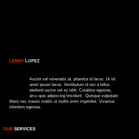
LENNY
LOPEZ
B
Auctor vel venenatis at, pharetra id lacus. Ut sit
amet ipsum lacus. Vestibulum id nisi a tellus
eleifend auctor vel eu nibh. Curabitur egestas,
arcu quis adipiscing tincidunt. Quisque vulputate
libero nec mauris mattis ut mollis enim imperdiet. Vivamus
vel
interdum egestas.
OUR
SERVICES