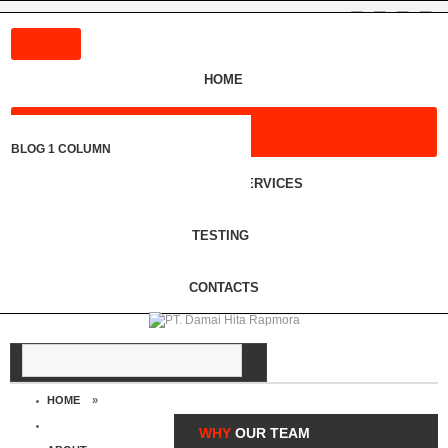
HOME
ABOUT
HISTORY
OUR PRODUCTS
BLOG 1 COLUMN
FAQS
OUR TEAM
SPECIAL SERVICES
MEET OUR STUFF
PRODUCT AND SERVICES
TESTING
CONTACTS
HOME
»
WHY
OUR
TEAM