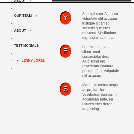
ABOUT
»
Suscipit sem. Aliquam
Y
OUR TEAM
»
vulputate elit acquam
tristique sit amet
sceleris que eros
ABOUT
»
euismod. Vestibulum
dignissim accumsan.
TESTIMONIALS
Lorem ipsum dolor
E
sitom amet,
consectetur deron
»
LENNY LOPEZ
adipiscing elit.
Praesento inamara
posuere felis vulputate
elit acquam.
Mauris at metus neque,
S
ac pretium lorem.
Vestibulum dignissim
accumsan ante, eu
ultrices eros deron
adipiscing.